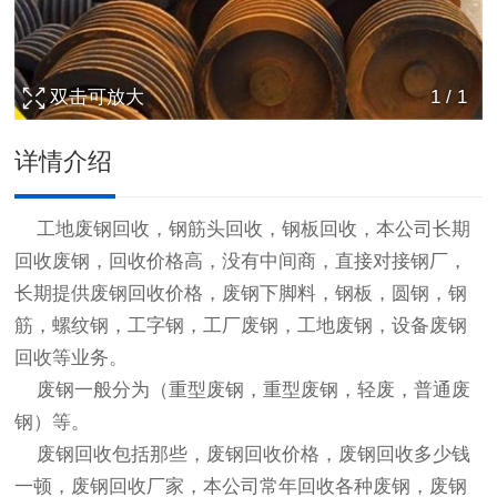
双击可放大
1
/
1
详情介绍
工地
废钢回收
，钢筋头回收，钢板回收，本公司长期
回收废钢，回收价格高，没有中间商，直接对接钢厂，
长期提供
废钢回收
价格，废钢下脚料，钢板，圆钢，钢
筋，螺纹钢，工字钢，工厂废钢，工地废钢，设备
废钢
回收
等业务。
废钢一般分为（重型废钢，重型废钢，轻废，普通废
钢）等。
废钢回收
包括那些，
废钢回收
价格，
废钢回收
多少钱
一顿，
废钢回收
厂家，本公司常年回收各种废钢，废钢